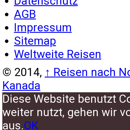
Datenschutz
AGB
Impressum
Sitemap
Weltweite Reisen
© 2014,
↑
Reisen nach No
Kanada
Diese Website benutzt C
weiter nutzt, gehen wir 
aus.
OK