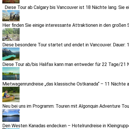
Diese Tour ab Calgary bis Vancouver ist 18 Nächte lang. Sie ei
Hier finden Sie einige interessante Attraktionen in den großen 
Diese besondere Tour startet und endet in Vancouver. Dauer: 17
Diese Tour ab/bis Halifax kann man entweder für 22 Tage/21 N
Mietwagenrundreise „das klassische Ostkanada“ – 11 Nächte ab
Neu bei uns im Programm: Touren mit Algonquin Adventure Tours
Den Westen Kanadas endecken – Hotelrundreise in Kleingruppe