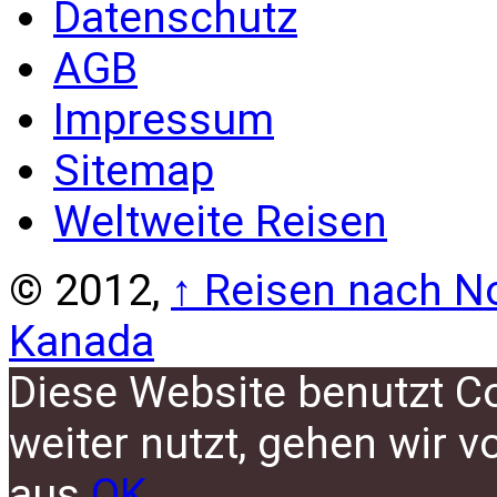
Datenschutz
AGB
Impressum
Sitemap
Weltweite Reisen
© 2012,
↑
Reisen nach No
Kanada
Diese Website benutzt C
weiter nutzt, gehen wir 
aus.
OK