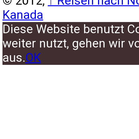
© 2012,
↑
Reisen nach No
Kanada
Diese Website benutzt C
weiter nutzt, gehen wir 
aus.
OK