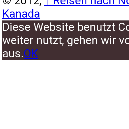
© 2012,
↑
Reisen nach No
Kanada
Diese Website benutzt C
weiter nutzt, gehen wir 
aus.
OK